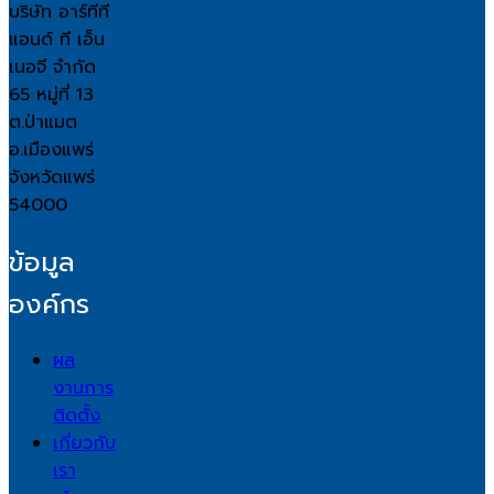
บริษัท อาร์ทีที
แอนด์ ที เอ็น
เนอจี จำกัด
65 หมู่ที่ 13
ต.ป่าแมต
อ.เมืองแพร่
จังหวัดแพร่
54000
ข้อมูล
องค์กร
ผล
งานการ
ติดตั้ง
เกี่ยวกับ
เรา