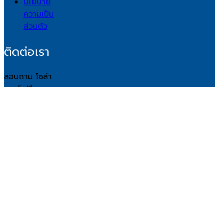
นโยบาย
ความเป็น
ส่วนตัว
ติดต่อเรา
สอบถาม โซล่า
เซลล์ ปรึกษา
ติดตั้ง
โทรศัพท์: 089-
433-8630
เครือข่าย
สังคม
ออนไลน์