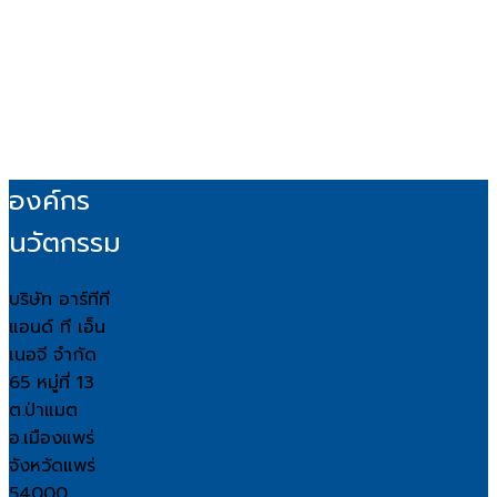
องค์กร
นวัตกรรม
บริษัท อาร์ทีที
แอนด์ ที เอ็น
เนอจี จำกัด
65 หมู่ที่ 13
ต.ป่าแมต
อ.เมืองแพร่
จังหวัดแพร่
54000